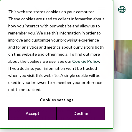
This website stores cookies on your computer.
These cookies are used to collect information about
how you interact with our website and allow us to
remember you. We use this information in order to
improve and customize your browsing experience
and for analytics and metrics about our visitors both
on this website and other media. To find out more
about the cookies we use, see our
Cookie Policy
.
If you decline, your information won’t be tracked
when you visit this website. A single cookie will be
used in your browser to remember your preference
not to be tracked.
Skatt
Cookies settings
La oss ta oss av dine erklæringer og
Accept
Decline
rapporter til Skatteetaten. Vi gir deg en
oppsummering slik at du alltid har oversikt.