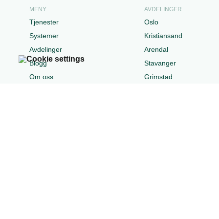
MENY
AVDELINGER
Tjenester
Oslo
Systemer
Kristiansand
Avdelinger
Arendal
Blogg
Stavanger
Om oss
Grimstad
Karriere
Stockholm City
Kundeportal
Horsenes
Kontakt oss
Åpenhetsloven
Bærekraft
Personvernerklæring
Besøk