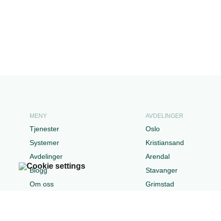
MENY
AVDELINGER
Tjenester
Oslo
Systemer
Kristiansand
Avdelinger
Arendal
Blogg
Stavanger
Om oss
Grimstad
Karriere
Stockholm City
Kundeportal
Horsenes